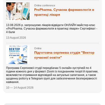
Online conference
ProPharma. Сучасна фармакологія в
практиці лікаря
13.08.2026 р. запрошуємо лікарів відвідати ОНЛАЙН майстер-клас
«ProPharma. Сучасна фармакологія в практиці лікаря» Сертифікат -
4 бали
13 August 2026
Online
Підготовча серпнева студія "Вектор
сучасної освіти"
Програма Серпневої студії передбачає 5 онлайн-зустрічей по 4
години кожного дня у форматі Zoom із поєднанням теорії й практики,
можливістю отримання відповідей на актуальні запитання, а також
щоденну роботу в Telegram групі для забезпечення безперервності
навчання.
10 — 14 August 2026