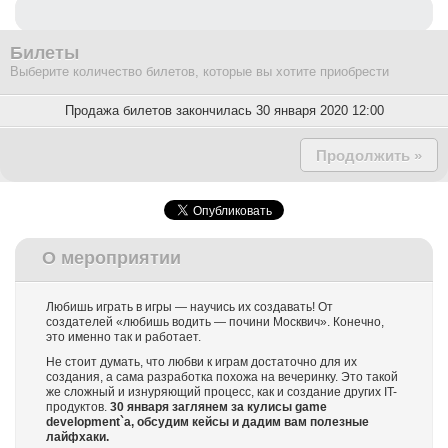
Билеты
Выберите количество билетов, которые вы хотите приобрести
Продажа билетов закончилась 30 января 2020 12:00
Продолжить »
О мероприятии
Любишь играть в игры — научись их создавать! От
создателей «любишь водить — почини Москвич». Конечно,
это именно так и работает.
Не стоит думать, что любви к играм достаточно для их
создания, а сама разработка похожа на вечеринку. Это такой
же сложный и изнуряющий процесс, как и создание других IT-
продуктов.
30 января заглянем за кулисы game
development`а, обсудим кейсы и дадим вам полезные
лайфхаки.