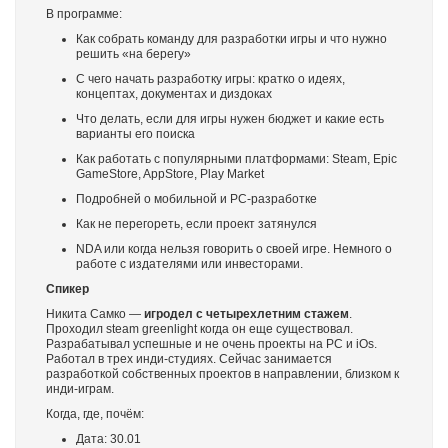
В программе:
Как собрать команду для разработки игры и что нужно
решить «на берегу»
С чего начать разработку игры: кратко о идеях,
концептах, документах и диздоках
Что делать, если для игры нужен бюджет и какие есть
варианты его поиска
Как работать с популярными платформами: Steam, Epic
GameStore, AppStore, Play Market
Подробней о мобильной и PC-разработке
Как не перегореть, если проект затянулся
NDA или когда нельзя говорить о своей игре. Немного о
работе с издателями или инвесторами.
Спикер
Никита Самко —
игродел с четырехлетним стажем
.
Проходил steam greenlight когда он еще существовал.
Разрабатывал успешные и не очень проекты на PC и iOs.
Работал в трех инди-студиях. Сейчас занимается
разработкой собственных проектов в направлении, близком к
инди-играм.
Когда, где, почём:
Дата: 30.01